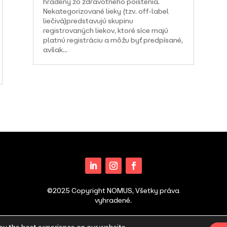
hradený zo zdravotného poistenia.
Nekategorizované lieky (tzv. off-label
liečivá)predstavujú skupinu
registrovaných liekov, ktoré síce majú
platnú registráciu a môžu byť predpísané,
avšak...
©2025 Copyright NOMUS, Všetky práva
vyhradené.
Ochrana osobných údajov a cookies