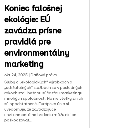
Koniec falošnej
ekológie: EÚ
zavádza prísne
pravidlá pre
environmentálny
marketing
okt 24, 2025
|
Daňové právo
Sľuby o „ekologických“ výrobkoch a
„udržateľných“ službách sa v posledných
rokoch stali bežnou súčasťou marketingu
mnohých spoločností. No nie všetky z nich
sú opodstatnené. Európska únia si
uvedomuje, že zavádzajúce
environmentálne tvrdenia môžu nielen
poškodzovať...