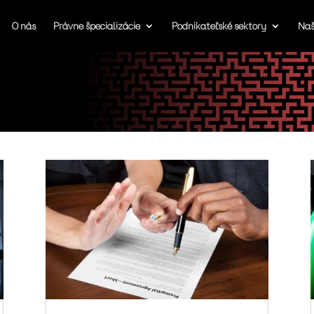
O nás
Právne špecializácie
Podnikateľské sektory
Naš