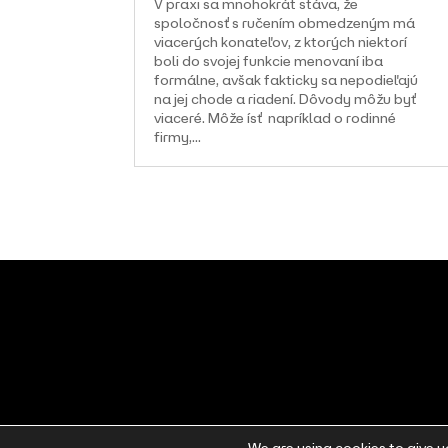
V praxi sa mnohokrát stáva, že
spoločnosť s ručením obmedzeným má
viacerých konateľov, z ktorých niektorí
boli do svojej funkcie menovaní iba
formálne, avšak fakticky sa nepodieľajú
na jej chode a riadení. Dôvody môžu byť
viaceré. Môže ísť napríklad o rodinné
firmy,...
Sociálne siete a web: