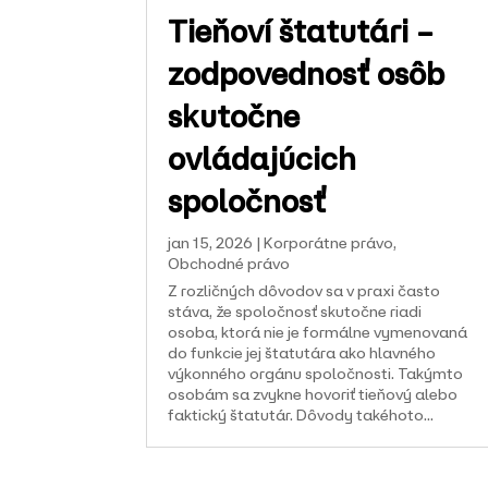
Tieňoví štatutári –
zodpovednosť osôb
skutočne
ovládajúcich
spoločnosť
jan 15, 2026
|
Korporátne právo
,
Obchodné právo
Z rozličných dôvodov sa v praxi často
stáva, že spoločnosť skutočne riadi
osoba, ktorá nie je formálne vymenovaná
do funkcie jej štatutára ako hlavného
výkonného orgánu spoločnosti. Takýmto
osobám sa zvykne hovoriť tieňový alebo
faktický štatutár. Dôvody takéhoto...