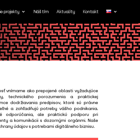
e projekty
Náš tím
Aktuality
Kontakt
sť vnímame ako prepojené oblasti vyžadujúce
zy, technického porozumenia a praktickej
mce dodržiavania predpisov, ktoré sú právne
teľné a zohľadňujú potreby vášho podnikania.
ké odporúčania, ale praktickú podporu pri
identy a komunikácii s dozornými orgánmi. Naše
chrany údajov s potrebami digitálneho biznisu.