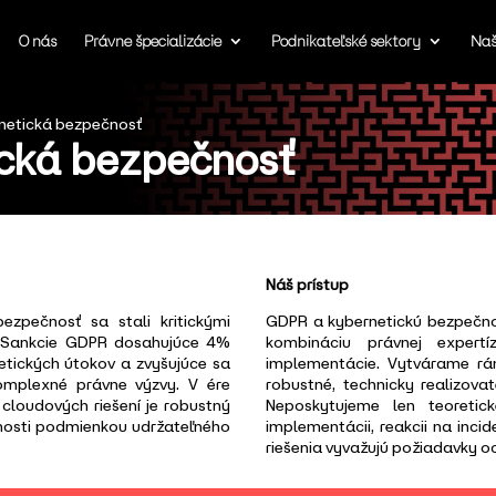
O nás
Právne špecializácie
Podnikateľské sektory
Naš
netická bezpečnosť
cká bezpečnosť
Náš prístup
zpečnosť sa stali kritickými
GDPR a kybernetickú bezpečno
k. Sankcie GDPR dosahujúce 4%
kombináciu právnej expertí
etických útokov a zvyšujúce sa
implementácie. Vytvárame rá
omplexné právne výzvy. V ére
robustné, technicky realizova
a cloudových riešení je robustný
Neposkytujeme len teoretic
nosti podmienkou udržateľného
implementácii, reakcii na inc
riešenia vyvažujú požiadavky o