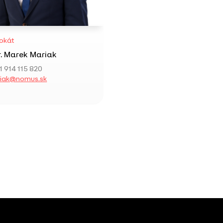
okát
. Marek Mariak
1 914 115 820
iak@nomus.sk