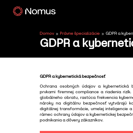
Domov
Právne špecializácie
GDPR a kyber
9
9
GDPR a kyberneti
GDPR a kybernetická bezpečnosť
Ochrana osobných údajov a kybernetická be
prvkami firemnej compliance a riadenia rizí
globálneho obratu, rastúca frekvencia kybern
nároky na digitálnu bezpečnosť vytvárajú k
digitálnej transformácie, umelej inteligencie 
rámec ochrany údajov a kybernetickej bezpeč
podnikania a dôvery zákazníkov.