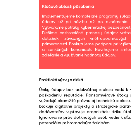
Kľúčové oblasti pôsobenia
Implementujeme komplexné programy súlad
údajov už pri návrhu až po oznámenia o
Vytvárame politiky kybernetickej bezpečnosti
Riešime cezhraničné prenosy údajov vrát
doložiek, záväzných vnútropodnikovýc
primeranosti. Poskytujeme podporu pri vyše
a sankčných konaniach. Navrhujeme zmlu
zdieľanie a využívanie hodnoty údajov.
Praktické výzvy a riziká
Úniky údajov bez adekvátnej reakcie vedú k
poškodeniu reputácie. Ransomvérové útoky 
vyžadujú okamžitú právnu aj technickú reakciu
blokuje digitálne projekty a strategické part
dodávateľov vystavuje organizáciu riziku út
Ignorovanie práv dotknutých osôb vedie k sť
potenciálnym hromadným žalobám.