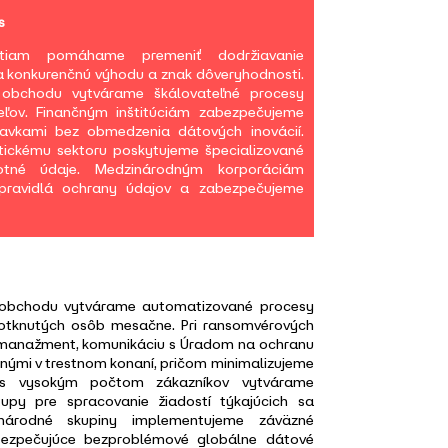
s
stiam pomáhame premeniť dodržiavanie
a konkurenčnú výhodu a znak dôveryhodnosti.
 obchodu vytvárame škálovateľné procesy
teľov. Finančným inštitúciám zabezpečujeme
avkami bez obmedzenia dátových inovácií.
ickému sektoru poskytujeme špecializované
avotné údaje. Medzinárodným korporáciám
pravidlá ochrany údajov a zabezpečujeme
o obchodu vytvárame automatizované procesy
 dotknutých osôb mesačne. Pri ransomvérových
 manažment, komunikáciu s Úradom na ochranu
nými v trestnom konaní, pričom minimalizujeme
 s vysokým počtom zákazníkov vytvárame
upy pre spracovanie žiadostí týkajúcich sa
národné skupiny implementujeme záväzné
bezpečujúce bezproblémové globálne dátové