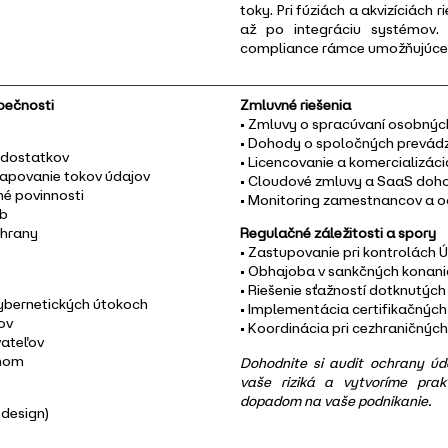
toky. Pri fúziách a akvizíciách
až po integráciu systémov. 
compliance rámce umožňujúce i
pečnosti
Zmluvné riešenia
• Zmluvy o spracúvaní osobnýc
• Dohody o spoločných prevád
edostatkov
• Licencovanie a komercializác
mapovanie tokov údajov
• Cloudové zmluvy a SaaS doh
é povinnosti
• Monitoring zamestnancov a 
ôb
chrany
Regulačné záležitosti a spory
• Zastupovanie pri kontrolách
• Obhajoba v sankčných konan
• Riešenie sťažností dotknutýc
kybernetických útokoch
• Implementácia certifikačnýc
ov
• Koordinácia pri cezhraničnýc
vateľov
ánom
Dohodnite si audit ochrany úd
vaše riziká a vytvoríme pra
dopadom na vaše podnikanie.
 design)