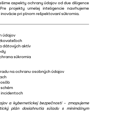
 riešime aspekty ochrany údajov od due diligence
Pre projekty umelej inteligencie navrhujeme
novácie pri plnom rešpektovaní súkromia.
h údajov
zkovateľoch
ia dátových aktív
ody
ochrana súkromia
 Úradu na ochranu osobných údajov
iach
h osôb
h schém
h incidentoch
ajov a kybernetickej bezpečnosti – zmapujeme
ktický plán dosiahnutia súladu s minimálnym