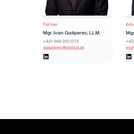
Partner
Adv
Mgr. Ivan Gašperec, LL.M.
Mgr
+421 948 200 073
+42
gasperec@nomus.sk
mar

