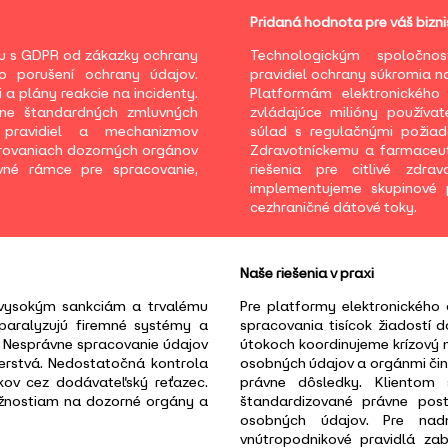
Pridaná hodnota pre váš bizni
u s GDPR od zákazky ochrany
Technologickým spoločno
 porušení ochrany údajov.
pravidiel ochrany súkromia n
 a plány reakcie na incidenty.
Platformám elektronického
ane štandardných zmluvných
zvládajúce milióny používa
h pravidiel a mechanizmov
súlad s regulačnými požiad
trovaniach dozorných orgánov
Zdravotníckemu a farmaceut
vné rámce pre spracovanie,
riešenia pre citlivé zdr
implementujeme skupinové 
cezhraničné dátové toky.
Naše riešenia v praxi
 vysokým sankciám a trvalému
Pre platformy elektronickéh
paralyzujú firemné systémy a
spracovania tisícok žiadostí
. Nesprávne spracovanie údajov
útokoch koordinujeme krízový
nerstvá. Nedostatočná kontrola
osobných údajov a orgánmi čin
okov cez dodávateľský reťazec.
právne dôsledky. Klientom
ažnostiam na dozorné orgány a
štandardizované právne post
osobných údajov. Pre nad
vnútropodnikové pravidlá za