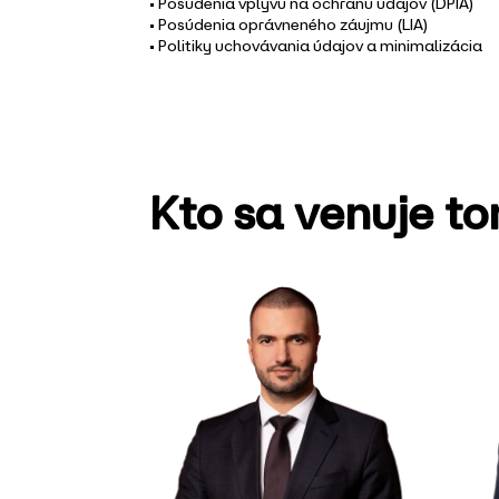
• Posúdenia vplyvu na ochranu údajov (DPIA)
• Posúdenia oprávneného záujmu (LIA)
• Politiky uchovávania údajov a minimalizácia
Kto sa venuje t