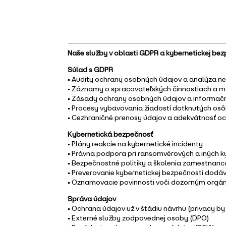
Naše služby v oblasti GDPR a kybernetickej bez
Súlad s GDPR
• Audity ochrany osobných údajov a analýza n
• Záznamy o spracovateľských činnostiach a 
• Zásady ochrany osobných údajov a informačn
• Procesy vybavovania žiadostí dotknutých os
• Cezhraničné prenosy údajov a adekvátnosť o
Kybernetická bezpečnosť
• Plány reakcie na kybernetické incidenty
• Právna podpora pri ransomvérových a iných 
• Bezpečnostné politiky a školenia zamestnanc
• Preverovanie kybernetickej bezpečnosti dodá
• Oznamovacie povinnosti voči dozorným org
Správa údajov
• Ochrana údajov už v štádiu návrhu (privacy by
• Externé služby zodpovednej osoby (DPO)