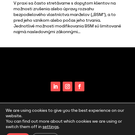
V praxi sa často stretávame s dopytom klientov na
možnosti zrušenia alebo úpravy rozsahu
bezpodielového vlastníctva manželov („BSM“), a to
pred jeho vznikom alebo počas jeho trvania.
Jednotlivé možnosti modifikovania BSM sú limitované
najmä nasledovnými zákonnými...
Sociálne siete a web:
©2025 Copyright NOMUS, Všetky práva vyhradené.
We are using cookies to give you the best experience on our
website.
Ochrana osobných údajov a cookies
You can find out more about which cookies we are using or
switch them off in
settings
.