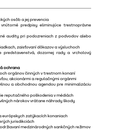
kých osôb a jej prevencia
nútorné predpisy eliminujúce trestnoprávne
nzné audity pri podozreniach z podvodov alebo
liadkach, zaisťovaní dôkazov a výsluchoch
e predstavenstvá, dozornej rady a vrcholový
ná ochrana
hoch orgánov činných v trestnom konaní
osťou, akcionármi a regulačnými orgánmi
ivilnou a obchodnou agendou pre minimalizáciu
nie reputačného poškodenia v médiách
civilných nárokov vrátane náhrady škody
 a európskych zatýkacích konaniach
rých jurisdikciách
 dodržiavaní medzinárodných sankčných režimov