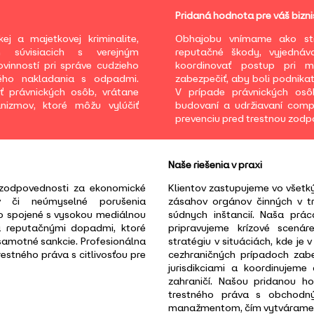
Pridaná hodnota pre váš bizni
j a majetkovej kriminalite,
Obhajobu vnímame ako str
h súvisiacich s verejným
reputačné škody, vyjednáv
vinností pri správe cudzieho
koordinovať postup pri m
ého nakladania s odpadmi.
zabezpečiť, aby boli podnikat
ť právnických osôb, vrátane
V prípade právnických os
nizmov, ktoré môžu vylúčiť
budovaní a udržiavaní comp
prevenciu pred trestnou zod
Naše riešenia v praxi
ej zodpovednosti za ekonomické
Klientov zastupujeme vo všetk
ov či neúmyselné porušenia
zásahov orgánov činných v t
to spojené s vysokou mediálnou
súdnych inštancií. Naša prá
a reputačnými dopadmi, ktoré
pripravujeme krízové scenár
samotné sankcie. Profesionálna
stratégiu v situáciách, kde je 
estného práva s citlivosťou pre
cezhraničných prípadoch zab
jurisdikciami a koordinujem
zahraničí. Našou pridanou ho
trestného práva s obchodn
manažmentom, čím vytvárame ko