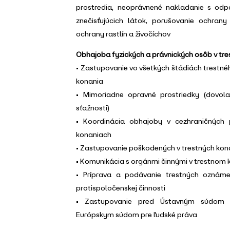
prostredia, neoprávnené nakladanie s odp
znečisťujúcich látok, porušovanie ochran
ochrany rastlín a živočíchov
Obhajoba fyzických a právnických osôb v tr
• Zastupovanie vo všetkých štádiách trestné
konania
• Mimoriadne opravné prostriedky (dovola
sťažnosti)
• Koordinácia obhajoby v cezhraničných 
konaniach
• Zastupovanie poškodených v trestných kon
• Komunikácia s orgánmi činnými v trestnom 
• Príprava a podávanie trestných oznám
protispoločenskej činnosti
• Zastupovanie pred Ústavným súdom S
Európskym súdom pre ľudské práva