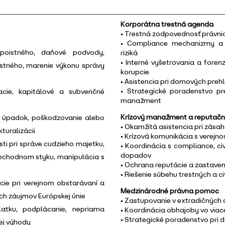
Korporátna trestná agenda
• Trestná zodpovednosť právnic
• Compliance mechanizmy a v
oistného, daňové podvody,
riziká
• Interné vyšetrovania a fore
stného, marenie výkonu správy
korupcie
• Asistencia pri domových preh
• Strategické poradenstvo pr
cie, kapitálové a subvenčné
manažment
Krízový manažment a reputač
 úpadok, poškodzovanie alebo
• Okamžitá asistencia pri zása
turalizácii
• Krízová komunikácia s verejn
ti pri správe cudzieho majetku,
• Koordinácia s compliance, c
dopadov
 obchodnom styku, manipulácia s
• Ochrana reputácie a zastave
• Riešenie súbehu trestných a 
ie pri verejnom obstarávaní a
Medzinárodné právna pomoc
ch záujmov Európskej únie
• Zastupovanie v extradičných
atku, podplácanie, nepriama
• Koordinácia obhajoby vo viace
• Strategické poradenstvo pri
tej výhody