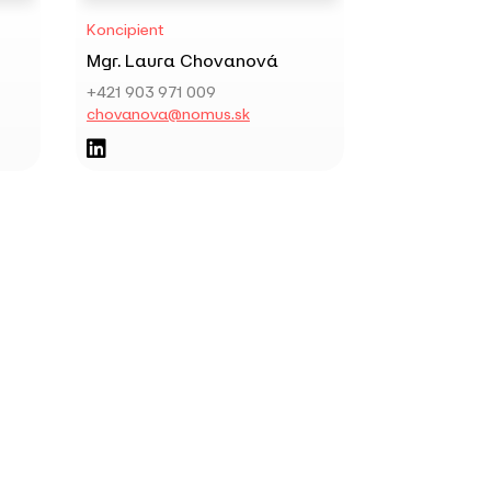
Koncipient
Mgr. Laura Chovanová
+421 903 971 009
chovanova@nomus.sk
