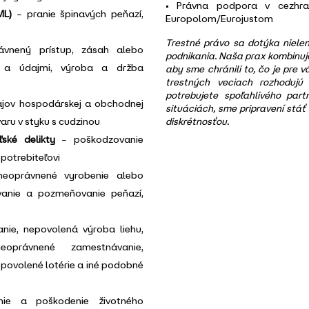
• Právna podpora v cezhran
ML)
– pranie špinavých peňazí,
Europolom/Eurojustom
Trestné právo sa dotýka nielen 
vnený prístup, zásah alebo
podnikania. Naša prax kombinuje
 a údajmi, výroba a držba
aby sme chránili to, čo je pre 
trestných veciach rozhodujú
potrebujete spoľahlivého part
ajov hospodárskej a obchodnej
situáciách, sme pripravení stáť
aru v styku s cudzinou
diskrétnosťou.
ské delikty
– poškodzovanie
spotrebiteľovi
oprávnené vyrobenie alebo
ovanie a pozmeňovanie peňazí,
nie, nepovolená výroba liehu,
právnené zamestnávanie,
epovolené lotérie a iné podobné
ie a poškodenie životného