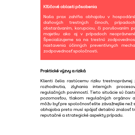
Kľúčové oblasti pôsobenia
Naša prax zahŕňa obhajobu v hospodárske
daňových trestných činoch, prípadoc
obstarávaním, korupciou, či porušovaním po
majetku ako aj v prípadoch neoprávnen
Špecializujeme sa na trestnú zodpovednos
nastavenia účinných preventívnych mecha
zodpovednosť spoločnosti.
Praktické výzvy a riziká
Klienti čelia rastúcemu riziku trestnoprávn
rozhodnutia, zlyhania interných proces
regulačných povinností. Tieto situácie sú čas
pozornosťou, tlakom regulačných orgánov 
môžu byť pre spoločnosť ešte závažnejšie než 
obhajoba preto musí spájať detailnú znalosť tr
reputačné a strategické aspekty prípadu.