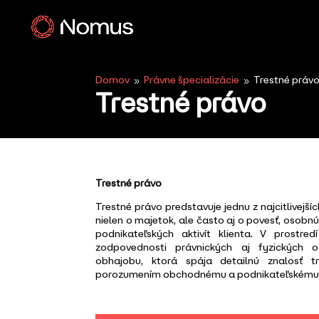
Domov
Právne špecializácie
Trestné práv
9
9
Trestné právo
Trestné právo
Trestné právo predstavuje jednu z najcitlivejšíc
nielen o majetok, ale často aj o povesť, osobnú
podnikateľských aktivít klienta. V prostred
zodpovednosti právnických aj fyzických 
obhajobu, ktorá spája detailnú znalosť 
porozumením obchodnému a podnikateľskému 