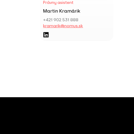
Právny asistent
Martin Kramárik
+421 902 531 888
kramarik@nomus.sk

Sociálne siete a web: