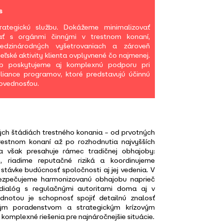
s
ategickú službu. Dokážeme minimalizovať
ať s orgánmi činnými v trestnom konaní,
edzinárodných vyšetrovaniach a zároveň
eľské aktivity klienta ovplyvnené čo najmenej.
ôb poskytujeme aj komplexnú podporu pri
liance programov, ktoré predstavujú účinnú
povednosťou.
ých štádiách trestného konania – od prvotných
restnom konaní až po rozhodnutia najvyšších
ca však presahuje rámec tradičnej obhajoby:
e, riadime reputačné riziká a koordinujeme
v stávke budúcnosť spoločnosti aj jej vedenia. V
ezpečujeme harmonizovanú obhajobu naprieč
e dialóg s regulačnými autoritami doma aj v
dnotou je schopnosť spojiť detailnú znalosť
ým poradenstvom a strategickým krízovým
mplexné riešenia pre najnáročnejšie situácie.