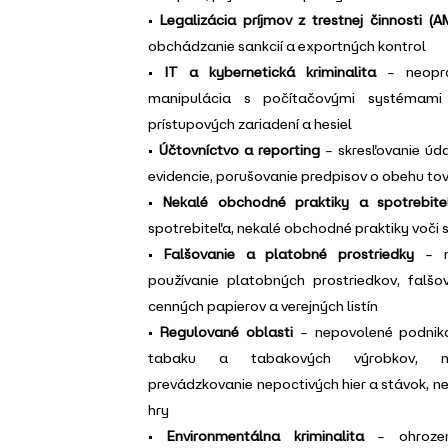
•
Legalizácia príjmov z trestnej činnosti (A
obchádzanie sankcií a exportných kontrol
•
IT a kybernetická kriminalita
– neoprá
manipulácia s počítačovými systémami
prístupových zariadení a hesiel
•
Účtovníctvo a reporting
– skresľovanie úd
evidencie, porušovanie predpisov o obehu tov
•
Nekalé obchodné praktiky a spotrebiteľ
spotrebiteľa, nekalé obchodné praktiky voči 
•
Falšovanie a platobné prostriedky
– ne
používanie platobných prostriedkov, falš
cenných papierov a verejných listín
•
Regulované oblasti
– nepovolené podnika
tabaku a tabakových výrobkov, neo
prevádzkovanie nepoctivých hier a stávok, n
hry
•
Environmentálna kriminalita
– ohrozen