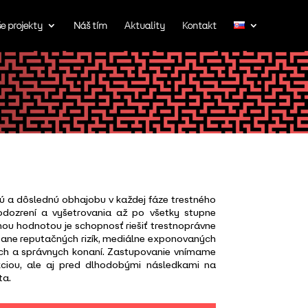
e projekty
Náš tím
Aktuality
Kontakt
 a dôslednú obhajobu v každej fáze trestného
odozrení a vyšetrovania až po všetky stupne
ou hodnotou je schopnosť riešiť trestnoprávne
átane reputačných rizík, mediálne exponovaných
ných a správnych konaní. Zastupovanie vnímame
kciou, ale aj pred dlhodobými následkami na
ta.