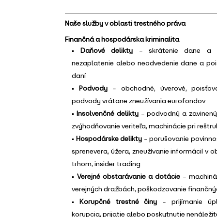
Naše služby v oblasti trestného práva
Finančná a hospodárska kriminalita
•
Daňové delikty
– skrátenie dane a p
nezaplatenie alebo neodvedenie dane a poi
daní
•
Podvody
– obchodné, úverové, poisťova
podvody vrátane zneužívania eurofondov
•
Insolvenčné delikty
– podvodný a zavinený
zvýhodňovanie veriteľa, machinácie pri reštruk
•
Hospodárske delikty
– porušovanie povinnos
sprenevera, úžera, zneužívanie informácií v
trhom, insider trading
•
Verejné obstarávanie a dotácie
– machinác
verejných dražbách, poškodzovanie finančný
•
Korupčné trestné činy
– prijímanie úpl
korupcia, prijatie alebo poskytnutie nenáleži