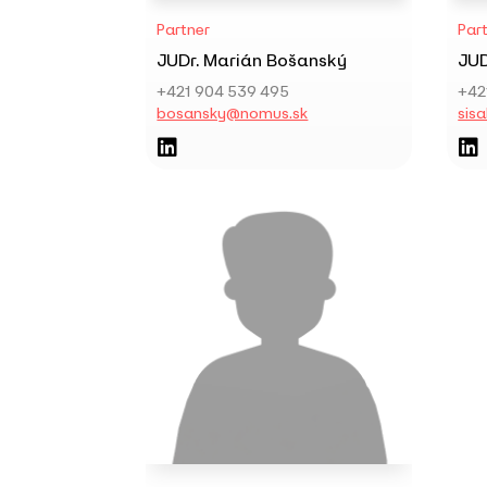
Partner
Par
JUDr. Marián Bošanský
JUD
+421 904 539 495
+42
bosansky@nomus.sk
sis

