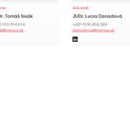
tner
Advokát
r. Tomáš Sisák
JUDr. Lucia Danadová
1 910 914 614
+421 908 458 285
ak@nomus.sk
danadova@nomus.sk
