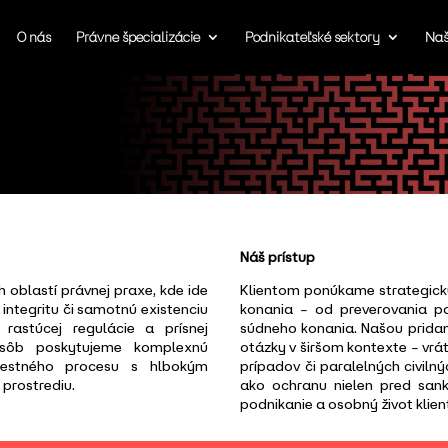
O nás
Právne špecializácie
Podnikateľské sektory
Naš
o
Náš prístup
h oblastí právnej praxe, kde ide
Klientom ponúkame strategickú
 integritu či samotnú existenciu
konania – od preverovania p
í rastúcej regulácie a prísnej
súdneho konania. Našou pridan
osôb poskytujeme komplexnú
otázky v širšom kontexte – vr
trestného procesu s hlbokým
prípadov či paralelných civil
prostrediu.
ako ochranu nielen pred san
podnikanie a osobný život klien