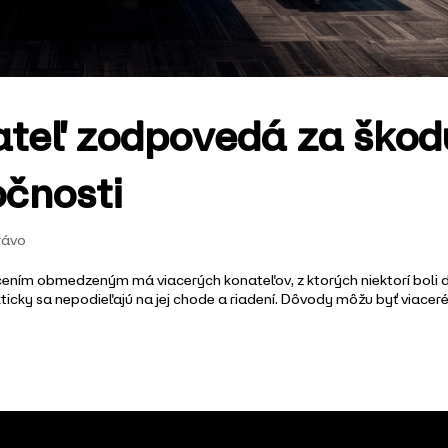
ateľ zodpovedá za škod
čnosti
rávo
učením obmedzeným má viacerých konateľov, z ktorých niektorí boli 
ticky sa nepodieľajú na jej chode a riadení. Dôvody môžu byť viaceré