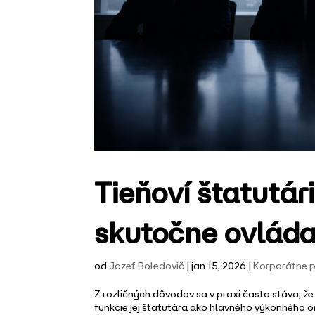
Tieňoví štatutá
skutočne ovláda
od
Jozef Boledovič
|
jan 15, 2026
|
Korporátne 
Z rozličných dôvodov sa v praxi často stáva, ž
funkcie jej štatutára ako hlavného výkonného 