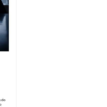
á do
o