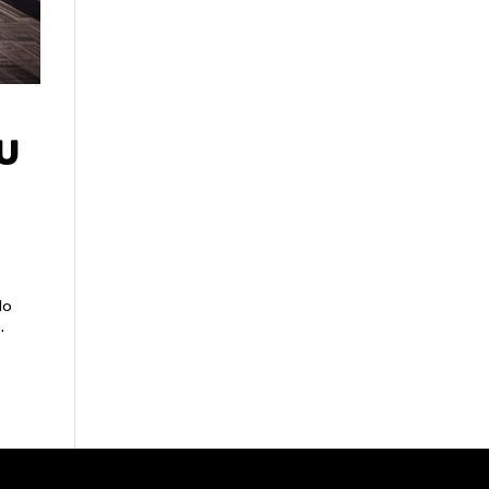
u
do
.