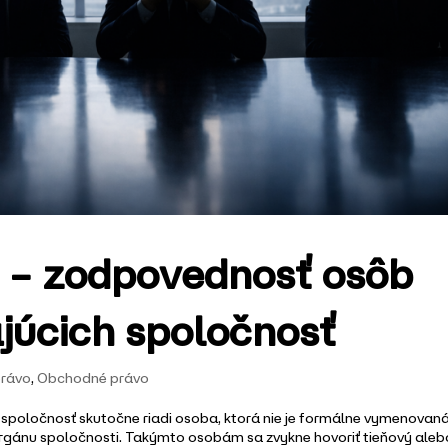
ri – zodpovednosť osôb
júcich spoločnosť
právo
,
Obchodné právo
e spoločnosť skutočne riadi osoba, ktorá nie je formálne vymenovan
orgánu spoločnosti. Takýmto osobám sa zvykne hovoriť tieňový aleb